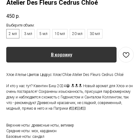
Atelier Des Fleurs Cedrus Chloé
450
р.
Выберите объем:
2 мл
3 мл
5 мл
10 мл
20 мл
30 мл
В корзину
Хлое Ателье Цветов Цедрус Хлоe/Chloe Atelier Des Fleurs Cedrus Chloé
И кто у нас тут? Квентин Биш 2024😁 🔝🔝🔝 Новый аромат для Хлоэ и он
очень постарался! Сохранены изысканность, присущая парфюмерному
дому и наблюдается схожесть с Гедонистом и Санталом Коллингом, так
что - рекомендую! Древесный красавчик, не сладкий, современный,
модный, прямо в него и на Патрики 💃🏻💃🏻💃🏻
Верхние ноты: древесные ноты, ветивер
Средние ноты: мох, кардамон
Базовые ноты: сандал