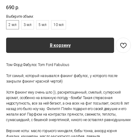
690
р.
Выберите объем:
2 мл
3 мл
5 мл
10 мл
В корзину
Том Форд Фабулос Tom Ford Fabulous
Тот самый, который назывался факинг фабулос, у которого после
закрыли факинг красной чертой)
Хотя факинг ему очень шло )), раскрепощенный, смелый, суперский
аромат, особенно на влажную погоду - бомба! Такая стервозная
недоступность, все за ней бегают, а она всех на фиг посылает, около 8 лет
назад это было ноу-хау. Филипп Плейн подарил его своей девушке и его
желали все! Парфюм на контрастах пряности, свежести, теплоты,
сумасшедший, с бешеной энергетикой, никого не оставлял равнодушными
Верхние ноты: масло горького миндаля, бобы тонка, аккорд корня
фиалки, кашмеран, масло мускатного шалфея, лаванда.