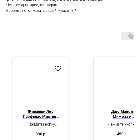
Ноты сердца: ирис, кашмеран.
Базовые ноты: кожа, шалфей мускатный.
Живанши Лес
Джо Малон
Парфюмс Мистикс
Мимоза и
Живанши III
Кардмамон Jo
Нажмите кнопку
Нажмите кнопку
Givenchy Les
Malone Mimosa &
"Подробнее", чтобы
"Подробнее", чтобы
Parfums Mythiques:
Cardamom
390
р.
450
р.
ознакомиться с
ознакомиться с
Givenchy III