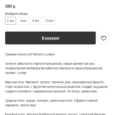
580
р.
Выберите объем:
2 мл
3 мл
5 мл
10 мл
В корзину
Прямая Линия LM Parfums Lineam
Хочется забыться в парке аттракционов, новый аромат как раз
ольфакторная метафора беззаботного веселья в парке аттракционов.
Аромат - супер!
Верхние ноты: бергамот, цитрон, пралине, ром, засахаренные фрукты.
Старт искристый, с фруктово-алкогольным акцентом, создаёт ощущение
сладкого коктейля с карамельной крошкой. Не липко, заманчиво
Средние ноты: мирра, попкорн, цветочные ноты. Эффект соленой
карамели, просто вау!
Базовые ноты: абсолют бурбонской ванили, мускус, сиамский бензоин.