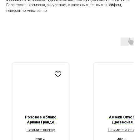
База густая, кремовая, аккуратная, с ласковым, теплым шлейфом,
невероятно женственно!
Розовое облако
Амоаж Опус 5
Ариана Гранде
Древесная
Cloud Pink Ariana
Симфония
Нажмите кнопку
Нажмите кнопку
Grande
Amouage Opus V
"Подробнее", чтобы
"Подробнее", чтобы
Woods Symphony
200
р.
490
р.