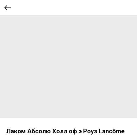
Лаком Абсолю Холл оф э Роуз Lancôme