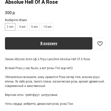
Absolue Hell Of A Rose
300
р.
Выберите объем:
2 мл
3 мл
5 мл
10 мл
В корзину
Лаком Абсолю Холл оф э Роуз Lancôme Absolue Hell Of A Rose
Всякие Розы у нас были, а вот розы Пэт еще нет))
Обязательно возьмите, кому нравится Роза сестер Ноя, аноним роуз
ателье, Ле лабо роза, такого плана, космическая роза, аромат древесный,
современный и женственный
Верхние ноты: грейпфрут, цитрусовые.
Ноты сердца: амбретта, дамасская роза, роза Пэи.